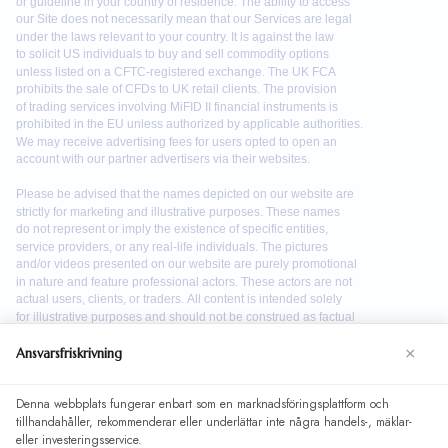
×
Ansvarsfriskrivning
Denna webbplats fungerar enbart som en marknadsföringsplattform och
We use cookies to enhance your browsing experience. By
tillhandahåller, rekommenderar eller underlättar inte några handels-, mäklar-
continuing to use our website, you agree to our use of
eller investeringsservice.