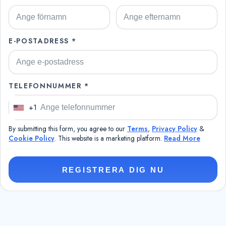
E-POSTADRESS *
TELEFONNUMMER *
+1
U
n
By submitting this form, you agree to our
Terms
,
Privacy Policy
&
i
Cookie Policy
. This website is a marketing platform.
Read More
t
e
REGISTRERA DIG NU
d
S
t
a