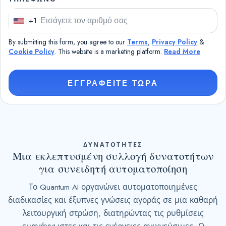
+1
U
n
By submitting this form, you agree to our
Terms
,
Privacy Policy
&
i
Cookie Policy
. This website is a marketing platform.
Read More
t
e
ΕΓΓΡΑΦΕΙΤΕ ΤΩΡΑ
d
S
t
a
t
ΔΥΝΑΤΟΤΗΤΕΣ
e
Μια εκλεπτυσμένη συλλογή δυνατοτήτων
για συνειδητή αυτοματοποίηση
s
+
Το Quantum AI οργανώνει αυτοματοποιημένες
1
διαδικασίες και έξυπνες γνώσεις αγοράς σε μια καθαρή
λειτουργική στρώση, διατηρώντας τις ρυθμίσεις