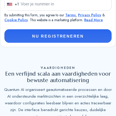
+1
U
n
By submitting this form, you agree to our
Terms
,
Privacy Policy
&
i
Cookie Policy
. This website is a marketing platform.
Read More
t
e
NU REGISTRENEREN
d
S
t
a
t
VAARDIGHEDEN
e
Een verfijnd scala aan vaardigheden voor
bewuste automatisering
s
+
Quantum AI organiseert geautomatiseerde processen en door
1
AI ondersteunde marktinzichten in een overzichtelijke laag,
waardoor configuraties leesbaar blijven en acties traceerbaar
zijn. De interface benadrukt gerichte keuzes, duidelijke