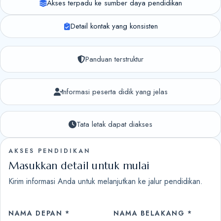
Akses terpadu ke sumber daya pendidikan
Detail kontak yang konsisten
Panduan terstruktur
Informasi peserta didik yang jelas
Tata letak dapat diakses
AKSES PENDIDIKAN
Masukkan detail untuk mulai
Kirim informasi Anda untuk melanjutkan ke jalur pendidikan.
NAMA DEPAN *
NAMA BELAKANG *