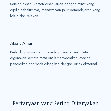
Setelah akses, konten disesuaikan dengan minat yang
dipilih sebelumnya, menawarkan jalur pembelajaran yang
fokus dan relevan.
Akses Aman
Perlindungan modern melindungi kredensial. Data
digunakan semata-mata untuk menyediakan layanan
pendidikan dan tidak dibagikan dengan pihak eksternal.
Pertanyaan yang Sering Ditanyakan