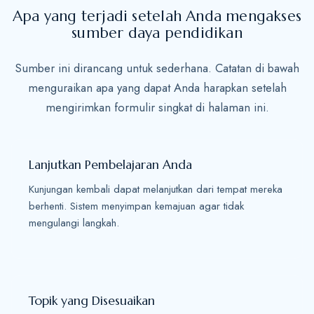
t
Apa yang terjadi setelah Anda mengakses
e
sumber daya pendidikan
s
+
Sumber ini dirancang untuk sederhana. Catatan di bawah
1
menguraikan apa yang dapat Anda harapkan setelah
mengirimkan formulir singkat di halaman ini.
Lanjutkan Pembelajaran Anda
Kunjungan kembali dapat melanjutkan dari tempat mereka
berhenti. Sistem menyimpan kemajuan agar tidak
mengulangi langkah.
Topik yang Disesuaikan