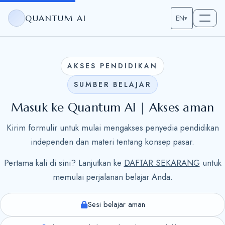
QUANTUM AI
EN
▾
AKSES PENDIDIKAN
SUMBER BELAJAR
Masuk ke Quantum AI | Akses aman
Kirim formulir untuk mulai mengakses penyedia pendidikan
independen dan materi tentang konsep pasar.
Pertama kali di sini? Lanjutkan ke
DAFTAR SEKARANG
untuk
memulai perjalanan belajar Anda.
Sesi belajar aman