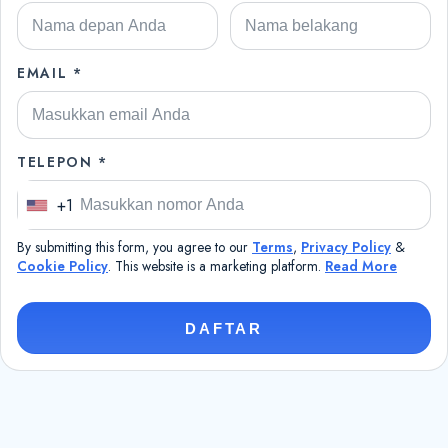
EMAIL *
TELEPON *
+1
U
n
By submitting this form, you agree to our
Terms
,
Privacy Policy
&
i
Cookie Policy
. This website is a marketing platform.
Read More
t
e
DAFTAR
d
S
t
a