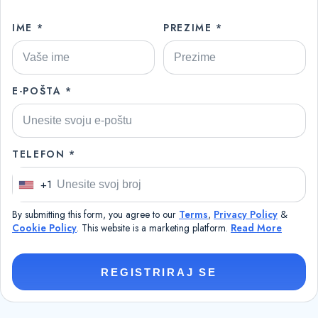
IME *
PREZIME *
E-POŠTA *
TELEFON *
+1
U
n
By submitting this form, you agree to our
Terms
,
Privacy Policy
&
i
Cookie Policy
. This website is a marketing platform.
Read More
t
e
REGISTRIRAJ SE
d
S