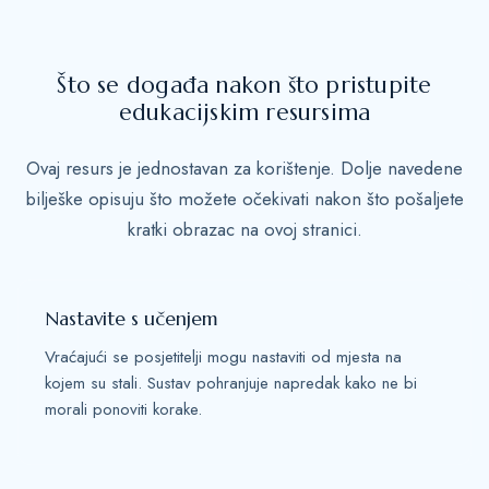
t
a
t
Što se događa nakon što pristupite
e
edukacijskim resursima
s
+
Ovaj resurs je jednostavan za korištenje. Dolje navedene
1
bilješke opisuju što možete očekivati nakon što pošaljete
kratki obrazac na ovoj stranici.
Nastavite s učenjem
Vraćajući se posjetitelji mogu nastaviti od mjesta na
kojem su stali. Sustav pohranjuje napredak kako ne bi
morali ponoviti korake.