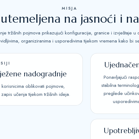
MISJA
 utemeljena na jasnoći i n
anje tržišnih pojmova prikazujući konfiguracije, granice i izvještaje
e vidljivima, organiziranima i usporedivima tijekom vremena kako bi 
Ujednačen
SIJI
ilježene nadogradnje
Ponavljajući rasp
stabilna terminolog
 korisnicima oblikovati pojmove,
preglede učinkovi
apis učenja tijekom tržišnih ideja.
usporedivim
Upotreblji