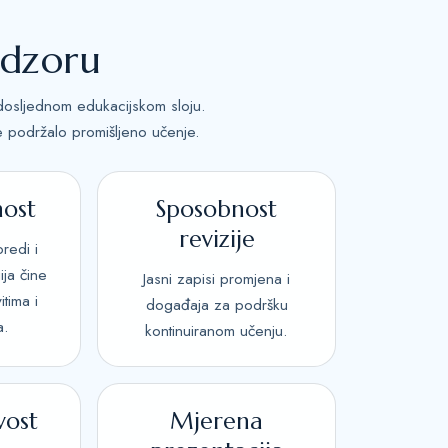
adzoru
 u dosljednom edukacijskom sloju.
se podržalo promišljeno učenje.
ost
Sposobnost
revizije
oredi i
ija čine
Jasni zapisi promjena i
tima i
događaja za podršku
a.
kontinuiranom učenju.
vost
Mjerena