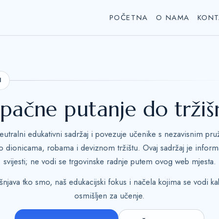
POČETNA
O NAMA
KONT
I
tupačne putanje do trži
tralni edukativni sadržaj i povezuje učenike s nezavisnim pruž
o dionicama, robama i deviznom tržištu. Ovaj sadržaj je inform
svijesti; ne vodi se trgovinske radnje putem ovog web mjesta.
šnjava tko smo, naš edukacijski fokus i načela kojima se vodi 
osmišljen za učenje.