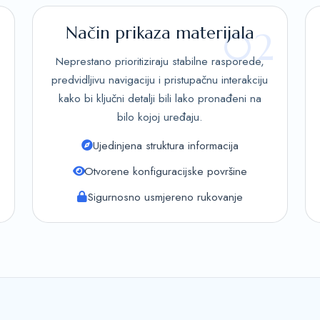
Način prikaza materijala
1
02
Neprestano prioritiziraju stabilne rasporede,
predvidljivu navigaciju i pristupačnu interakciju
kako bi ključni detalji bili lako pronađeni na
bilo kojoj uređaju.
Ujedinjena struktura informacija
Otvorene konfiguracijske površine
Sigurnosno usmjereno rukovanje