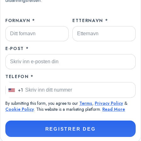
utdanningsreisen.
FORNAVN *
ETTERNAVN *
E-POST *
TELEFON *
+1
U
n
By submitting this form, you agree to our
Terms
,
Privacy Policy
&
i
Cookie Policy
. This website is a marketing platform.
Read More
t
e
REGISTRER DEG
d