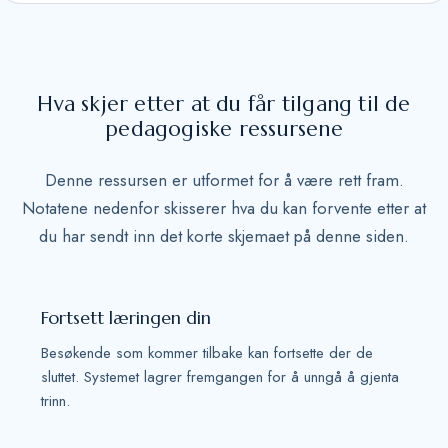
S
t
a
t
Hva skjer etter at du får tilgang til de
e
pedagogiske ressursene
s
+
Denne ressursen er utformet for å være rett fram.
1
Notatene nedenfor skisserer hva du kan forvente etter at
du har sendt inn det korte skjemaet på denne siden.
Fortsett læringen din
Besøkende som kommer tilbake kan fortsette der de
sluttet. Systemet lagrer fremgangen for å unngå å gjenta
trinn.