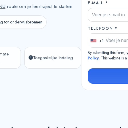
E-MAIL *
NU
route om je leertraject te starten.
g tot onderwijsbronnen
TELEFOON *
+1
U
n
By submitting this form,
rmatie
i
Toegankelijke indeling
Policy
. This website is 
n
t
e
d
S
t
a
t
e
s