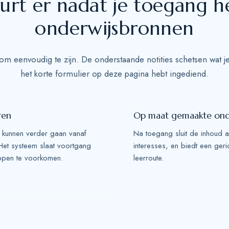
rt er nadat je toegang h
+
1
onderwijsbronnen
m eenvoudig te zijn. De onderstaande notities schetsen wat je
het korte formulier op deze pagina hebt ingediend.
ren
Op maat gemaakte on
 kunnen verder gaan vanaf
Na toegang sluit de inhoud 
Het systeem slaat voortgang
interesses, en biedt een geri
ppen te voorkomen.
leerroute.