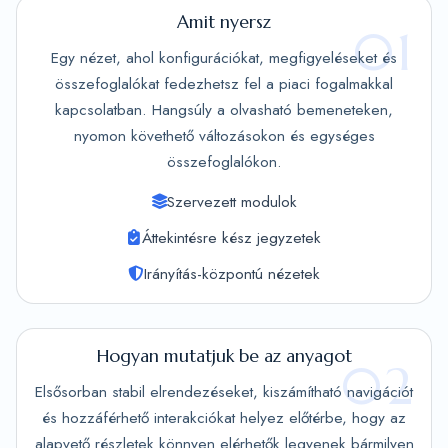
Amit nyersz
01
Egy nézet, ahol konfigurációkat, megfigyeléseket és
összefoglalókat fedezhetsz fel a piaci fogalmakkal
kapcsolatban. Hangsúly a olvasható bemeneteken,
nyomon követhető változásokon és egységes
összefoglalókon.
Szervezett modulok
Áttekintésre kész jegyzetek
Irányítás-központú nézetek
Hogyan mutatjuk be az anyagot
02
Elsősorban stabil elrendezéseket, kiszámítható navigációt
és hozzáférhető interakciókat helyez előtérbe, hogy az
alapvető részletek könnyen elérhetők legyenek bármilyen