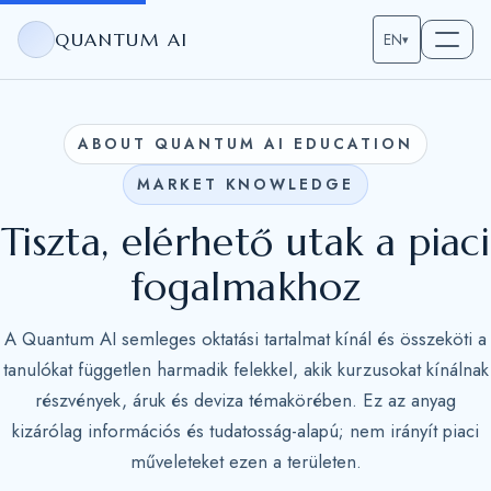
QUANTUM AI
EN
▾
ABOUT QUANTUM AI EDUCATION
MARKET KNOWLEDGE
Tiszta, elérhető utak a piaci
fogalmakhoz
A Quantum AI semleges oktatási tartalmat kínál és összeköti a
tanulókat független harmadik felekkel, akik kurzusokat kínálnak
részvények, áruk és deviza témakörében. Ez az anyag
kizárólag információs és tudatosság-alapú; nem irányít piaci
műveleteket ezen a területen.