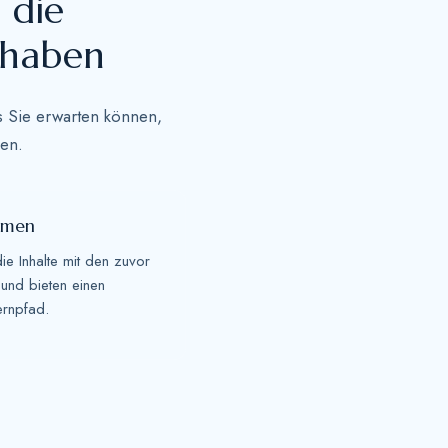
 die
 haben
as Sie erwarten können,
ben.
emen
 Inhalte mit den zuvor
 und bieten einen
ernpfad.