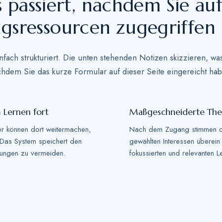
 passiert, nachdem Sie auf
+
1
ngsressourcen zugegriffen
nfach strukturiert. Die unten stehenden Notizen skizzieren, w
hdem Sie das kurze Formular auf dieser Seite eingereicht ha
m Lernen fort
Maßgeschneiderte Th
r können dort weitermachen,
Nach dem Zugang stimmen die
 Das System speichert den
gewählten Interessen überein
lungen zu vermeiden.
fokussierten und relevanten L