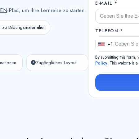
E-MAIL *
REN
-Pfad, um Ihre Lernreise zu starten.
 zu Bildungsmaterialien
TELEFON *
+1
U
n
By submitting this form,
i
rmationen
Zugängliches Layout
Policy
. This website is 
t
e
d
S
t
a
t
e
s